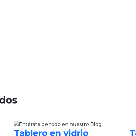
ados
T
Tablero en vidrio