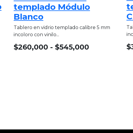
o
t
templado Módulo
C
Blanco
Ta
Tablero en vidrio templado calibre 5 mm
inc
incoloro con vinilo...
$
$
260,000
-
$
545,000