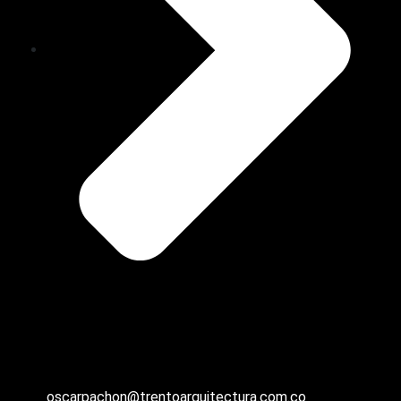
oscarpachon@trentoarquitectura.com.co