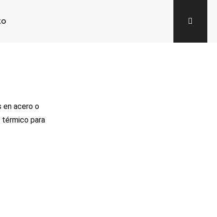
to
s en acero o
l térmico para