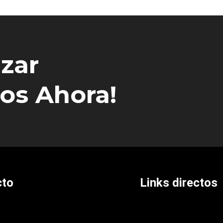
zar
ios Ahora!
cto
Links directos