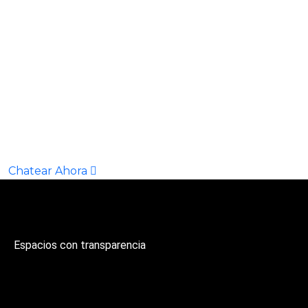
Deseo cotizar
sus servicios ahora!
Chatear Ahora
Espacios con transparencia