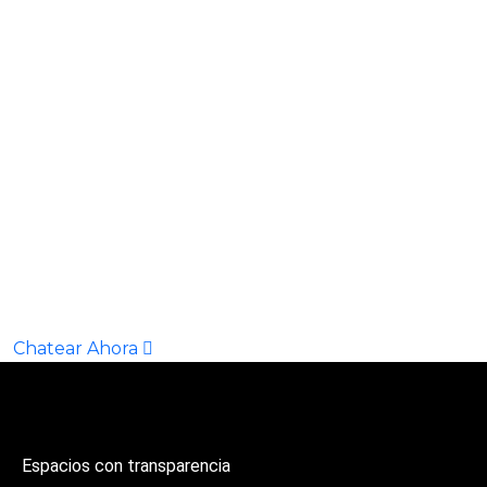
Deseo cotizar
sus servicios ahora!
Chatear Ahora
Espacios con transparencia